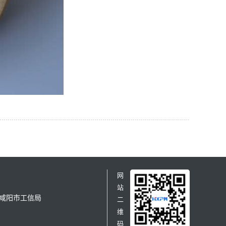
网
站
咸阳市工信局
二
维
码