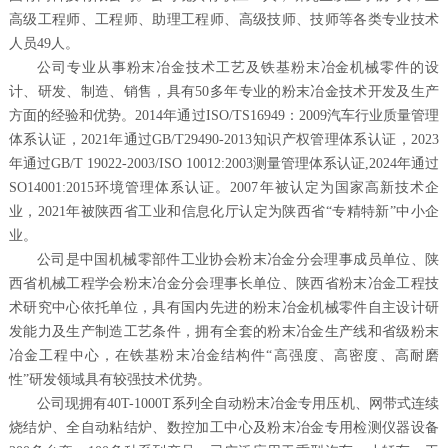
高级工程师、工程师、助理工程师、高级技师、技师等各类专业技术
人员49人。
公司专业从事粉末冶金技术工艺及铁基粉末冶金机械零件的设
计、研发、制造、销售，具有50多年专业的粉末冶金技术开发及生产
方面的经验和优势。2014年通过ISO/TS16949：2009汽车行业质量管理
体系认证，2021年通过GB/T29490-2013知识产权管理体系认证，2023
年通过GB/T 19022-2003/ISO 10012:2003测量管理体系认证,2024年通过
SO14001:2015环境管理体系认证。2007年被认定为国家高新技术企
业，2021年被陕西省工业和信息化厅认定为陕西省“专精特新”中小企
业。
公司是中国机械零部件工业协会粉末冶金分会理事成员单位、陕
西省机械工程学会粉末冶金分会理事长单位、陕西省粉末冶金工程技
术研究中心依托单位，具有国内先进的粉末冶金机械零件自主设计研
发能力及生产制造工艺条件，拥有全套的粉末冶金生产线和省级粉末
冶金工程中心，在铁基粉末冶金结构件
“高强度、高密度、高耐磨
性”研发领域具有较强技术优势。
公司现
拥有
40T-1000T系列全自动粉末冶金专用压机、网带式连续
烧结炉、全自动粘结炉、数控加工中心及粉末冶金专用检测仪器设备