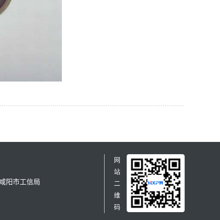
网
站
咸阳市工信局
二
维
码